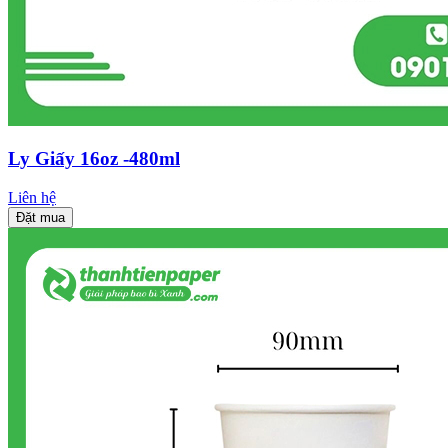
Ly Giấy 16oz -480ml
Liên hệ
Đặt mua