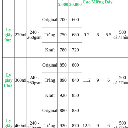
Cao
Miệng
Đáy
5.000
20.000
Original
700
600
Ly
240 -
500
giấy
270ml
Trắng
750
680
9.2
8
5.5
260gsm
cái/Thù
9oz
Kraft
780
720
Original
850
800
Ly
240 -
500
giấy
360ml
Trắng
890
840
11.2
9
6
260gsm
cái/Thù
14oz
Kraft
920
850
Original
880
830
Ly
240 -
500
giấy
460ml
Trắng
920
870
12.5
9
6