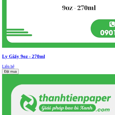
Ly Giấy 9oz - 270ml
Liên hệ
Đặt mua