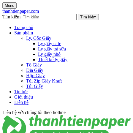
Menu
thanhtienpaper.com
Tìm kiếm
Tìm kiếm
Trang chủ
Sản phẩm
Ly, Cốc Giấy
Ly giấy cafe
Ly giấy trà sữa
Ly giấy nhỏ
Thiết kế ly giấy
Tô Giấy
Đĩa Giấy
Hộp Giấy
Túi Zip Giấy Kraft
Túi Giấy
Tin tức
Giới thiệu
Liên hệ
Liên hệ với chúng tôi theo hotline