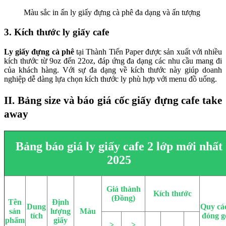
Màu sắc in ấn ly giấy đựng cà phê đa dạng và ấn tượng
3. Kích thước ly giấy cafe
Ly giấy đựng cà phê
tại Thành Tiến Paper được sản xuất với nhiều
kích thước từ 9oz đến 22oz, đáp ứng đa dạng các nhu cầu mang đi
của khách hàng. Với sự đa dạng về kích thước này giúp doanh
nghiệp dễ dàng lựa chọn kích thước ly phù hợp với menu đồ uống.
II. Bảng size và báo giá cốc giấy đựng cafe take
away
Bảng báo giá ly giấy cafe 2 lớp mới nhất
2025
Giá thành
Kích thước
(Đồng)
Tên
Định
Dung
Quy cá
sản
lượng
Màu
tích
đóng g
phẩm
giấy
>
>